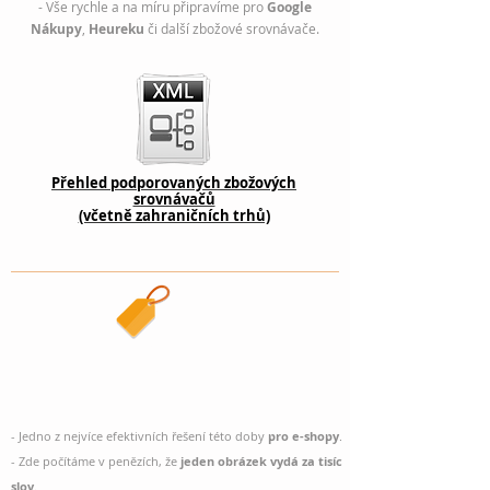
- Vše rychle a na míru připravíme pro
Google
Nákupy
,
Heureku
či další zbožové srovnávače.
Přehled podporovaných zbožových
srovnávačů
(včetně zahraničních trhů)
Nákupy
Google
- Jedno z nejvíce efektivních řešení této doby
pro e-shopy
.
- Zde počítáme v penězích, že
jeden obrázek vydá za tisíc
slov
.