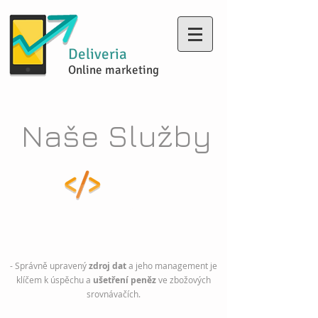
Deliveria
Online marketing
Naše Služby
Produktové
Feedy
- Správně upravený
zdroj dat
a jeho management je
klíčem
k
úspěchu a
ušetření peněz
ve zbožových
srovnávačích.